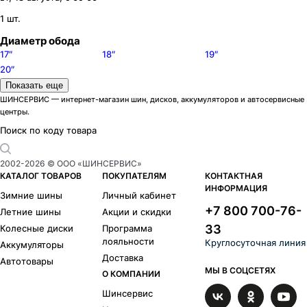
1 шт.
Диаметр обода
17″
18″
19″
20″
Цвет
Показать еще
Серебристый
Черный
ШИНСЕРВИС — интернет-магазин шин, дисков, аккумуляторов и автосервисные
центры.
Модели дисков Replica FR
A170T
1
Поиск по коду товара
B203T
1
B5738
1
2002-
2026
© ООО «ШИНСЕРВИС»
LR7013
1
КАТАЛОГ ТОВАРОВ
ПОКУПАТЕЛЯМ
КОНТАКТНАЯ
TY492
1
ИНФОРМАЦИЯ
Зимние шины
Личный кабинет
TY494
1
+7 800 700-76-
Летние шины
Акции и скидки
TY5343
1
33
Колесные диски
Программа
лояльности
Круглосуточная линия
Аккумуляторы
Доставка
Автотовары
МЫ В СОЦСЕТЯХ
О КОМПАНИИ
Шинсервис